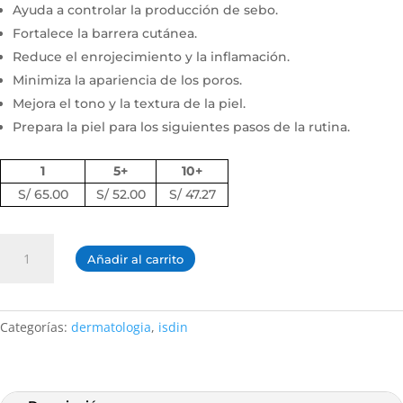
Ayuda a controlar la producción de sebo.
Fortalece la barrera cutánea.
Reduce el enrojecimiento y la inflamación.
Minimiza la apariencia de los poros.
Mejora el tono y la textura de la piel.
Prepara la piel para los siguientes pasos de la rutina.
1
5+
10+
S/ 65.00
S/ 52.00
S/ 47.27
IS+
Añadir al carrito
Antiacné
Cleansing
500ml
cantidad
Categorías:
dermatologia
,
isdin